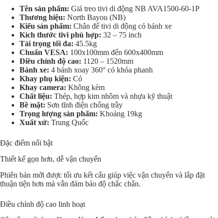
Tên sản phẩm:
Giá treo tivi di động NB AVA1500-60-1P
Thương hiệu:
North Bayou (NB)
Kiểu sản phẩm:
Chân đế tivi di động có bánh xe
Kích thước tivi phù hợp:
32 – 75 inch
Tải trọng tối đa:
45.5kg
Chuẩn VESA:
100x100mm đến 600x400mm
Điều chỉnh độ cao:
1120 – 1520mm
Bánh xe:
4 bánh xoay 360° có khóa phanh
Khay phụ kiện:
Có
Khay camera:
Không kèm
Chất liệu:
Thép, hợp kim nhôm và nhựa kỹ thuật
Bề mặt:
Sơn tĩnh điện chống trầy
Trọng lượng sản phẩm:
Khoảng 19kg
Xuất xứ:
Trung Quốc
Đặc điểm nổi bật
Thiết kế gọn hơn, dễ vận chuyển
Phiên bản mới được tối ưu kết cấu giúp việc vận chuyển và lắp đặt
thuận tiện hơn mà vẫn đảm bảo độ chắc chắn.
Điều chỉnh độ cao linh hoạt