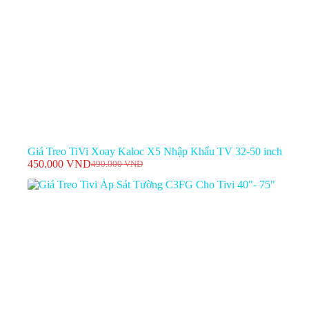
Giá Treo TiVi Xoay Kaloc X5 Nhập Khẩu TV 32-50 inch
450.000
VND
490.000
VND
Giá
Giá
gốc
hiện
là:
tại
490.000 VND.
là:
450.000 VND.