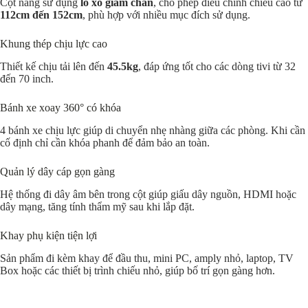
Cột nâng sử dụng
lò xo giảm chấn
, cho phép điều chỉnh chiều cao từ
112cm đến 152cm
, phù hợp với nhiều mục đích sử dụng.
Khung thép chịu lực cao
Thiết kế chịu tải lên đến
45.5kg
, đáp ứng tốt cho các dòng tivi từ 32
đến 70 inch.
Bánh xe xoay 360° có khóa
4 bánh xe chịu lực giúp di chuyển nhẹ nhàng giữa các phòng. Khi cần
cố định chỉ cần khóa phanh để đảm bảo an toàn.
Quản lý dây cáp gọn gàng
Hệ thống đi dây âm bên trong cột giúp giấu dây nguồn, HDMI hoặc
dây mạng, tăng tính thẩm mỹ sau khi lắp đặt.
Khay phụ kiện tiện lợi
Sản phẩm đi kèm khay để đầu thu, mini PC, amply nhỏ, laptop, TV
Box hoặc các thiết bị trình chiếu nhỏ, giúp bố trí gọn gàng hơn.