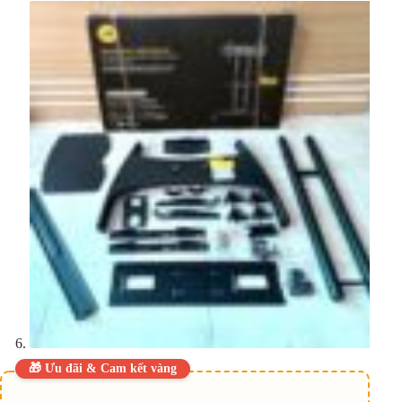
🎁 Ưu đãi & Cam kết vàng