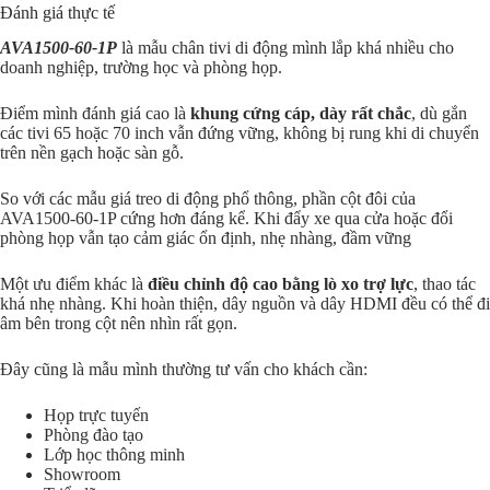
Đánh giá thực tế
AVA1500-60-1P
là mẫu chân tivi di động mình lắp khá nhiều cho
doanh nghiệp, trường học và phòng họp.
Điểm mình đánh giá cao là
khung cứng cáp, dày rất chắc
, dù gắn
các tivi 65 hoặc 70 inch vẫn đứng vững, không bị rung khi di chuyển
trên nền gạch hoặc sàn gỗ.
So với các mẫu giá treo di động phổ thông, phần cột đôi của
AVA1500-60-1P cứng hơn đáng kể. Khi đẩy xe qua cửa hoặc đổi
phòng họp vẫn tạo cảm giác ổn định, nhẹ nhàng, đầm vững
Một ưu điểm khác là
điều chỉnh độ cao bằng lò xo trợ lực
, thao tác
khá nhẹ nhàng. Khi hoàn thiện, dây nguồn và dây HDMI đều có thể đi
âm bên trong cột nên nhìn rất gọn.
Đây cũng là mẫu mình thường tư vấn cho khách cần:
Họp trực tuyến
Phòng đào tạo
Lớp học thông minh
Showroom