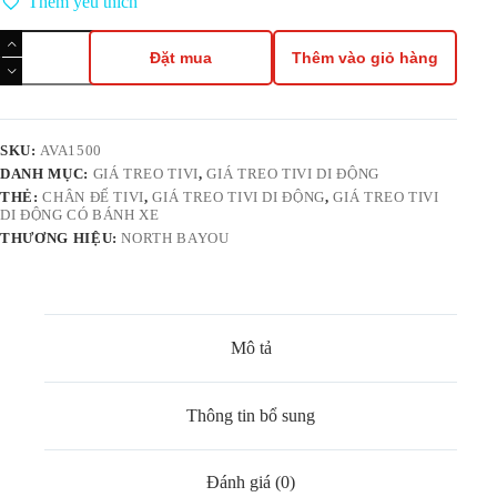
Thêm yêu thích
Giá
Treo
Đặt mua
Thêm vào giỏ hàng
Tivi
Di
Động
NB
AVA1500-
SKU:
AVA1500
60-
DANH MỤC:
GIÁ TREO TIVI
,
GIÁ TREO TIVI DI ĐỘNG
1P
THẺ:
CHÂN ĐẾ TIVI
,
GIÁ TREO TIVI DI ĐỘNG
,
GIÁ TREO TIVI
Cho
DI ĐỘNG CÓ BÁNH XE
TV
THƯƠNG HIỆU:
NORTH BAYOU
32-
75inch
số
lượng
Mô tả
Thông tin bổ sung
Đánh giá (0)