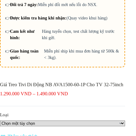
👉
Đổi trả 7 ngày:
Miễn phí đổi mới nếu lỗi do NSX.
👉
Được kiểm tra hàng khi nhận:
(Quay video khui hàng)
👉
Cam kết như
Hàng tuyển chọn, test chất lượng kỹ trước
hình:
khi gửi.
👉
Giao hàng toàn
Miễn phí ship khi mua đơn hàng từ 500k &
quốc:
< 3kg).
Giá Treo Tivi Di Động NB AVA1500-60-1P Cho TV 32-75inch
Khoảng
1.290.000
VND
–
1.490.000
VND
giá:
từ
1.290.000 VND
Loại
đến
1.490.000 VND