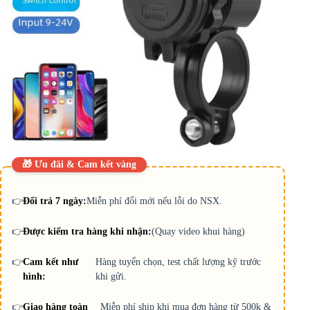
🎁 Ưu đãi & Cam kết vàng
👉
Đổi trả 7 ngày:
Miễn phí đổi mới nếu lỗi do NSX.
👉
Được kiểm tra hàng khi nhận:
(Quay video khui hàng)
👉
Cam kết như
Hàng tuyển chọn, test chất lượng kỹ trước
hình:
khi gửi.
👉
Giao hàng toàn
Miễn phí ship khi mua đơn hàng từ 500k &