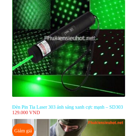
Đèn Pin Tia Laser 303 ánh sáng xanh cực mạnh – SD303
129.000
VND
Giảm giá