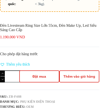
quốc:
< 3kg).
Đèn Livestream Ring Size Lớn 55cm, Đèn Make Up, Led Siêu
Sáng Cao Cấp
1.190.000
VND
Cho phép đặt hàng trước
Thêm yêu thích
Đèn
Livestream
Đặt mua
Thêm vào giỏ hàng
Ring
Size
Lớn
55cm,
Đèn
SKU:
ZB-F488
Make
DANH MỤC:
PHỤ KIỆN ĐIỆN THOẠI
Up,
THƯƠNG HIỆU:
OEM