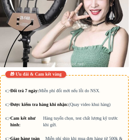
🎁 Ưu đãi & Cam kết vàng
👉
Đổi trả 7 ngày:
Miễn phí đổi mới nếu lỗi do NSX.
👉
Được kiểm tra hàng khi nhận:
(Quay video khui hàng)
👉
Cam kết như
Hàng tuyển chọn, test chất lượng kỹ trước
hình:
khi gửi.
👉
Giao hàng toàn
Miễn phí ship khi mua đơn hàng từ 500k &