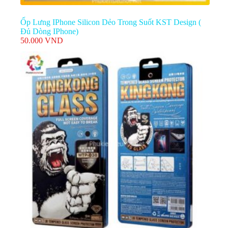
Ốp Lưng IPhone Silicon Dẻo Trong Suốt KST Design (
Đủ Dòng IPhone)
50.000
VND