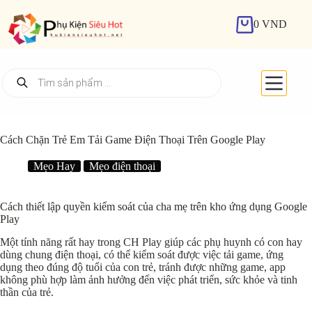
Chuyển
đến
0
VND
Giỏ
phần
hàng
nội
dung
Tìm
kiếm
sản
phẩm
Cách Chặn Trẻ Em Tải Game Điện Thoại Trên Google Play
Mẹo Hay
Mẹo điện thoại
Cách thiết lập quyền kiểm soát của cha mẹ trên kho ứng dụng Google
Play
Một tính năng rất hay trong CH Play giúp các phụ huynh có con hay
dùng chung điện thoại, có thể kiểm soát được việc tải game, ứng
dụng theo đúng độ tuổi của con trẻ, tránh được những game, app
không phù hợp làm ảnh hưởng đến việc phát triển, sức khỏe và tinh
thần của trẻ.