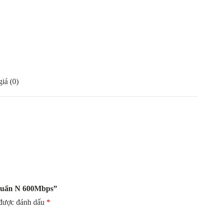
iá (0)
chuẩn N 600Mbps”
 được đánh dấu
*