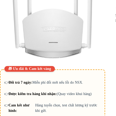
🎁 Ưu đãi & Cam kết vàng
👉
Đổi trả 7 ngày:
Miễn phí đổi mới nếu lỗi do NSX.
👉
Được kiểm tra hàng khi nhận:
(Quay video khui hàng)
👉
Cam kết như
Hàng tuyển chọn, test chất lượng kỹ trước
hình:
khi gửi.