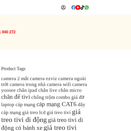
1 840 272
Product Tags
camera 2 mắt
camera ezviz
camera ngoài
trời
camera trong nhà
camera wifi
camera
yoosee
chân ipad
chân live
chân micro
chân đế tivi
chống trộm
combo giá đỡ
cáp mạng CAT6
laptop
cáp mạng
dây
giá
cáp mạng
giá treo lcd
giá treo tivi
treo tivi di động
giá treo tivi di
giá treo tivi
động có bánh xe