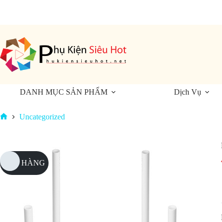
Chuyển
đến
phần
nội
dung
DANH MỤC SẢN PHẨM
Dịch Vụ
Uncategorized
Trang
chủ
HẾT HÀNG