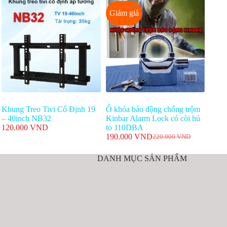
Giảm giá
Khung Treo Tivi Cố Định 19
Ổ khóa báo động chống trộm
– 40inch NB32
Kinbar Alarm Lock có còi hú
120.000
VND
to 110DBA
190.000
VND
220.000
VND
Giá
Giá
gốc
hiện
DANH MỤC SẢN PHẨM
là:
tại
220.000 VND.
là:
190.000 VND.