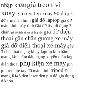
giá treo tivi
nhập khẩu
xoay
giá treo tivi xoay 90 độ
giá
giá đỡ laptop
đỡ arm màn hình
giá đỡ
màn hình máy tính
Giá đỡ tivi di động 3
giá đỡ điện
chân
giá đỡ điện thoại chống sốc
thoại gắn chân gương xe máy
giá đỡ điện thoại xe máy
gậy
3 chân
hạt mạng
khay laptop
kìm bấm
mạng
kìm bấm đầu mạng xuyên thấu
kẹp
phụ kiện xe máy
điện thoại
pin
tripod
pin remote
tay đỡ màn hình
Đầu
mạng RJ45
đèn laser
đèn pin
đồ gia dụng
ổ khóa