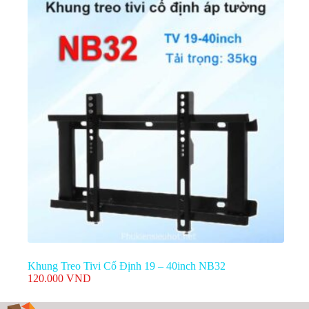
là:
tại
220.000 VND.
là:
190.000 VND.
Khung Treo Tivi Cố Định 19 – 40inch NB32
120.000
VND