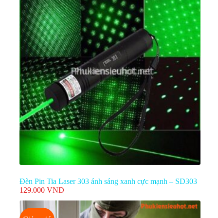
Đèn Pin Tia Laser 303 ánh sáng xanh cực mạnh – SD303
129.000
VND