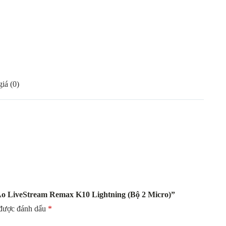
iá (0)
Áo LiveStream Remax K10 Lightning (Bộ 2 Micro)”
 được đánh dấu
*