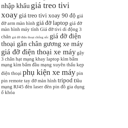
giá treo tivi
nhập khẩu
xoay
giá treo tivi xoay 90 độ
giá
giá đỡ laptop
đỡ arm màn hình
giá đỡ
màn hình máy tính
Giá đỡ tivi di động 3
giá đỡ điện
chân
giá đỡ điện thoại chống sốc
thoại gắn chân gương xe máy
giá đỡ điện thoại xe máy
gậy
3 chân
hạt mạng
khay laptop
kìm bấm
mạng
kìm bấm đầu mạng xuyên thấu
kẹp
phụ kiện xe máy
điện thoại
pin
tripod
pin remote
tay đỡ màn hình
Đầu
mạng RJ45
đèn laser
đèn pin
đồ gia dụng
ổ khóa