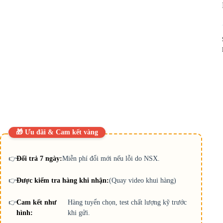
🎁 Ưu đãi & Cam kết vàng
👉
Đổi trả 7 ngày:
Miễn phí đổi mới nếu lỗi do NSX.
👉
Được kiểm tra hàng khi nhận:
(Quay video khui hàng)
👉
Cam kết như
Hàng tuyển chọn, test chất lượng kỹ trước
hình:
khi gửi.