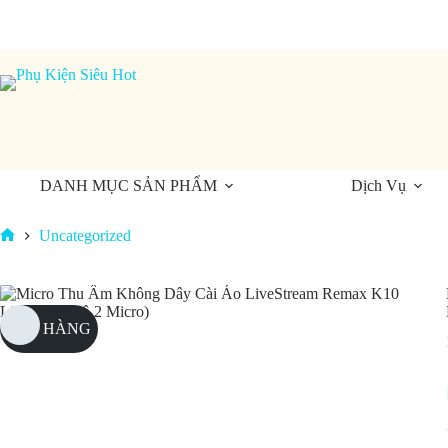
Chuyển
đến
phần
nội
dung
DANH MỤC SẢN PHẨM
Dịch Vụ
Uncategorized
Trang
chủ
HẾT HÀNG