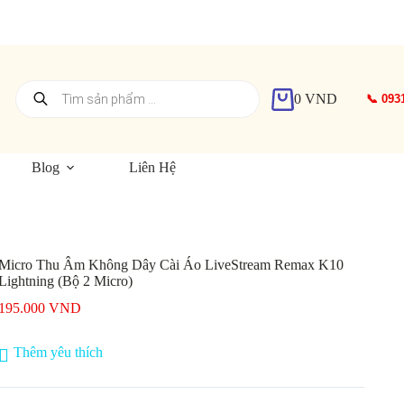
Tìm
0
VND
📞 093
kiếm
Giỏ
sản
hàng
phẩm
Blog
Liên Hệ
Micro Thu Âm Không Dây Cài Áo LiveStream Remax K10
Lightning (Bộ 2 Micro)
195.000
VND
Thêm yêu thích