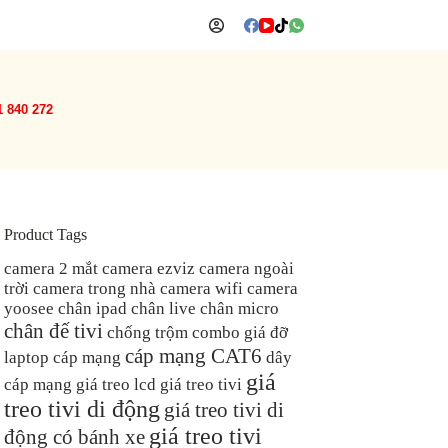
1 840 272
Product Tags
camera 2 mắt
camera ezviz
camera ngoài
trời
camera trong nhà
camera wifi
camera
yoosee
chân ipad
chân live
chân micro
chân đế tivi
chống trộm
combo giá đỡ
cáp mạng CAT6
laptop
cáp mạng
dây
giá
cáp mạng
giá treo lcd
giá treo tivi
treo tivi di động
giá treo tivi di
giá treo tivi
động có bánh xe