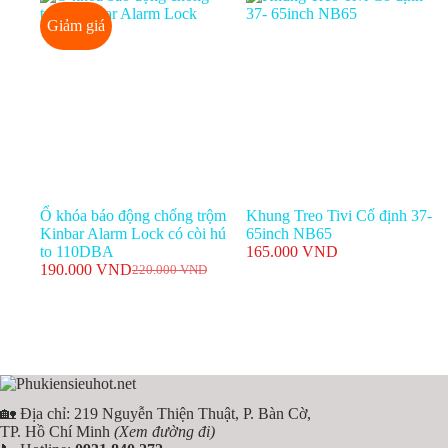
Giảm giá
Ổ khóa báo động chống trộm
Khung Treo Tivi Cố định 37-
Kinbar Alarm Lock có còi hú
65inch NB65
to 110DBA
165.000
VND
190.000
VND
220.000
VND
Giá
Giá
gốc
hiện
là:
tại
220.000 VND.
là:
190.000 VND.
🏡 Địa chỉ: 219 Nguyễn Thiện Thuật, P. Bàn Cờ,
TP. Hồ Chí Minh
(Xem đường đi)