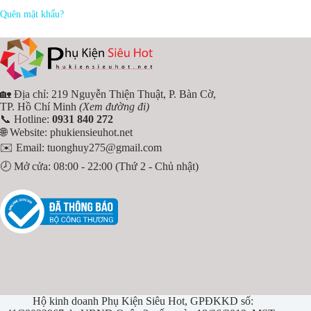
Quên mật khẩu?
🏡 Địa chỉ: 219 Nguyễn Thiện Thuật, P. Bàn Cờ,
TP. Hồ Chí Minh
(Xem đường đi)
📞 Hotline:
0931 840 272
🌐 Website:
phukiensieuhot.net
✉️ Email:
tuonghuy275@gmail.com
🕗 Mở cửa: 08:00 - 22:00 (Thứ 2 - Chủ nhật)
Hộ kinh doanh Phụ Kiện Siêu Hot, GPĐKKD số: