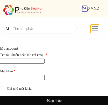
Chuyển
đến
0
VND
Giỏ
phần
hàng
nội
dung
Tìm
kiếm
sản
phẩm
My account
Bắt
Tên tài khoản hoặc địa chỉ email
*
buộc
Bắt
Mật khẩu
*
buộc
Ghi nhớ mật khẩu
Đăng nhập