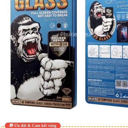
🎁 Ưu đãi & Cam kết vàng