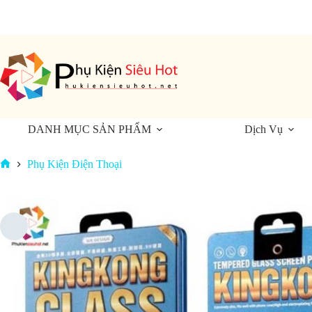
Chuyển
đến
phần
nội
dung
DANH MỤC SẢN PHẨM
Dịch Vụ
Phụ Kiện Điện Thoại
Trang
chủ