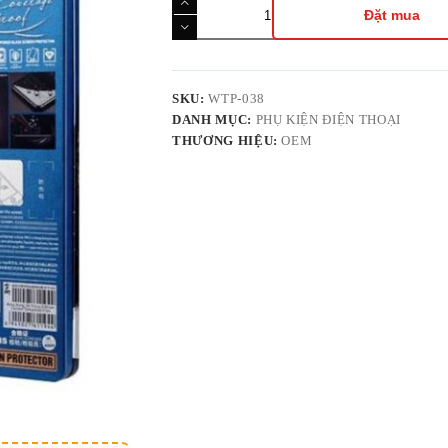
Cường
Đặt mua
Lực
Full
Màn
WK
KingKong
SKU:
WTP-038
Hộp
DANH MỤC:
PHỤ KIỆN ĐIỆN THOẠI
Thiết,
THƯƠNG HIỆU:
OEM
Đủ
Dòng
Cho
IPhone
Từ
IPX
Đến
IP
17Promax
số
lượng