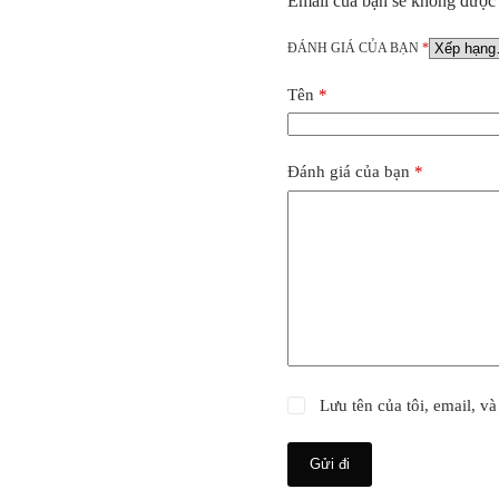
Email của bạn sẽ không được h
ĐÁNH GIÁ CỦA BẠN
*
Tên
*
Đánh giá của bạn
*
Lưu tên của tôi, email, và
Gửi đi