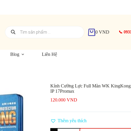
Tìm
0
VND
📞 093
kiếm
Giỏ
sản
hàng
phẩm
Blog
Liên Hệ
Kính Cường Lực Full Màn WK KingKong 
IP 17Promax
120.000
VND
Thêm yêu thích
Kính