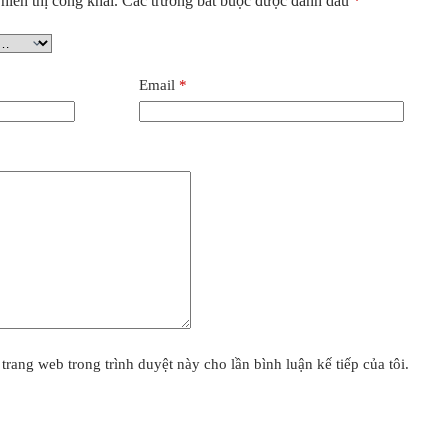
iển thị công khai.
Các trường bắt buộc được đánh dấu
*
Email
*
 trang web trong trình duyệt này cho lần bình luận kế tiếp của tôi.