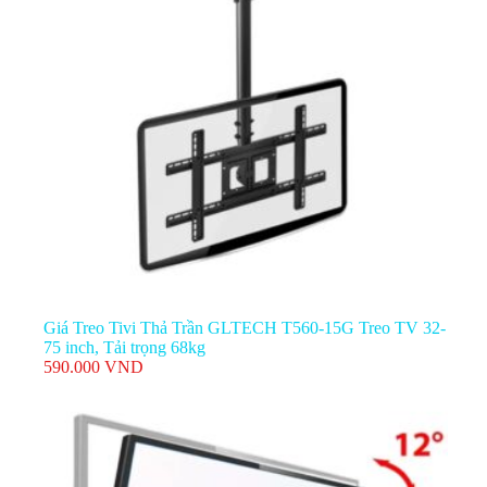
Giá Treo TV Nghiêng Gật Gù Ẻgotek E92-GG 32–65
Inch
350.000
VND