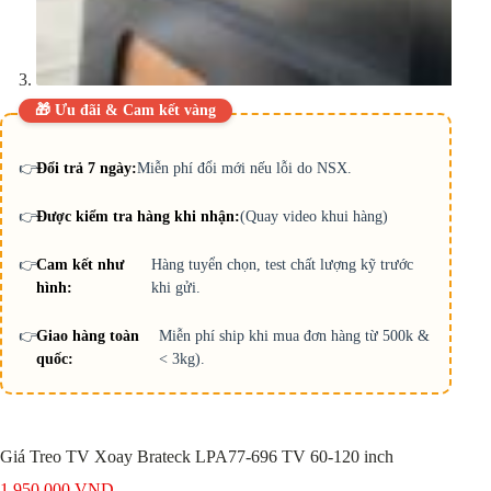
🎁 Ưu đãi & Cam kết vàng
👉
Đổi trả 7 ngày:
Miễn phí đổi mới nếu lỗi do NSX.
👉
Được kiểm tra hàng khi nhận:
(Quay video khui hàng)
👉
Cam kết như
Hàng tuyển chọn, test chất lượng kỹ trước
hình:
khi gửi.
👉
Giao hàng toàn
Miễn phí ship khi mua đơn hàng từ 500k &
quốc:
< 3kg).
Giá Treo TV Xoay Brateck LPA77-696 TV 60-120 inch
1.950.000
VND