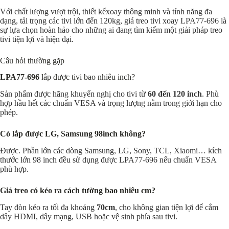
Với chất lượng vượt trội, thiết kếxoay thông minh và tính năng đa
dạng, tải trọng các tivi lớn đến 120kg, giá treo tivi xoay LPA77-696 là
sự lựa chọn hoàn hảo cho những ai đang tìm kiếm một giải pháp treo
tivi tiện lợi và hiện đại.
Câu hỏi thường gặp
LPA77-696
lắp được tivi bao nhiêu inch?
Sản phẩm được hãng khuyến nghị cho tivi từ
60 đến 120 inch
. Phù
hợp hầu hết các chuẩn VESA và trọng lượng nằm trong giới hạn cho
phép.
Có lắp được LG, Samsung 98inch không?
Được. Phần lớn các dòng Samsung, LG, Sony, TCL, Xiaomi… kích
thước lớn 98 inch đều sử dụng được LPA77-696 nếu chuẩn VESA
phù hợp.
Giá treo có kéo ra cách tường bao nhiêu cm?
Tay đòn kéo ra tối đa khoảng
70cm
, cho không gian tiện lợi để cắm
dây HDMI, dây mạng, USB hoặc vệ sinh phía sau tivi.