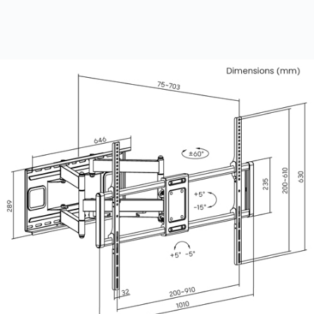
Ưu đãi & Cam kết tại PhukienSieuHot.net
✔ LPA77-696 Brateck chính hãng.
✔ Đúng tải trọng, đúng chuẩn VESA.
✔ Hàng mới 100%, nguyên hộp.
✔ Kiểm tra hàng trước khi thanh toán.
✔ Tư vấn miễn phí theo từng model tivi.
✔ Hỗ trợ lắp đặt tận nơi tại TP.HCM.
✔ Giao hàng toàn quốc.
Hình ảnh lắp đặt thực tế LPA77-696