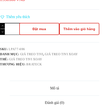
Thêm yêu thích
Giá
Treo
Đặt mua
Thêm vào giỏ hàng
TV
Xoay
Brateck
LPA77-
696
SKU:
LPA77-696
TV
DANH MỤC:
GIÁ TREO TIVI
,
GIÁ TREO TIVI XOAY
60-
THẺ:
GIÁ TREO TIVI XOAY
120
THƯƠNG HIỆU:
BRATECK
inch
số
lượng
Mô tả
Đánh giá (0)