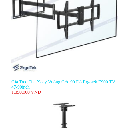
Giá Treo Tivi Thả Trần GLTECH T560-15G Treo TV 32-
75 inch, Tải trọng 68kg
590.000
VND