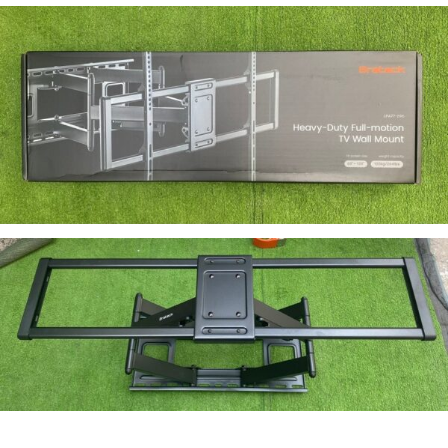
Chưa có đánh giá nào.
Hãy là người đầu tiên nhận xét “Giá Treo TV Xoay Brateck
LPA77-696 TV 60-120 inch”
Email của bạn sẽ không được hiển thị công khai.
Các trường bắt buộc
được đánh dấu
*
ĐÁNH GIÁ CỦA BẠN
*
Tên
*
Email
*
Đánh giá của bạn
*