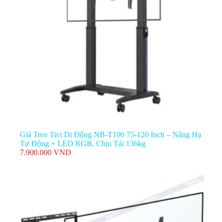
Giá Treo Tivi Xoay Vuông Góc 90 Độ Ergotek E900 TV
47-90inch
1.350.000
VND