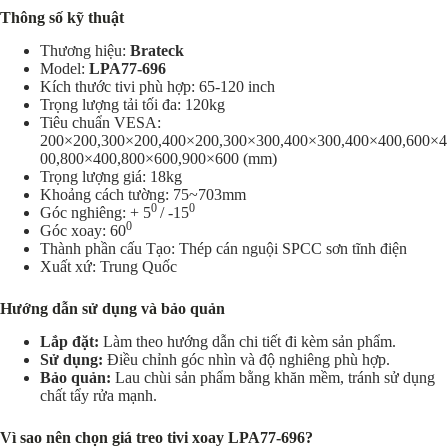
Thông số kỹ thuật
Thương hiệu:
Brateck
Model:
LPA77-696
Kích thước tivi phù hợp: 65-120 inch
Trọng lượng tải tối đa: 120kg
Tiêu chuẩn VESA:
200×200,300×200,400×200,300×300,400×300,400×400,600×4
00,800×400,800×600,900×600 (mm)
Trọng lượng giá: 18kg
Khoảng cách tường: 75~703mm
0
0
Góc nghiêng: + 5
/ -15
0
Góc xoay: 60
Thành phần cấu Tạo: Thép cán nguội SPCC sơn tĩnh điện
Xuất xứ: Trung Quốc
Hướng dẫn sử dụng và bảo quản
Lắp đặt:
Làm theo hướng dẫn chi tiết đi kèm sản phẩm.
Sử dụng:
Điều chỉnh góc nhìn và độ nghiêng phù hợp.
Bảo quản:
Lau chùi sản phẩm bằng khăn mềm, tránh sử dụng
chất tẩy rửa mạnh.
Vì sao nên chọn giá treo tivi xoay LPA77-696?