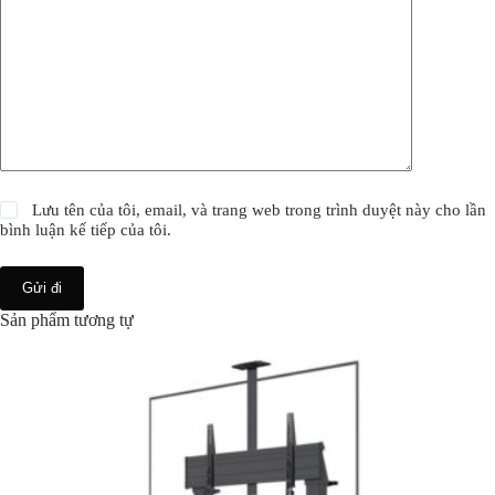
Giá Treo Tivi Di Động NB-T100 75-120 Inch – Nâng Hạ
Tự Động + LED RGB, Chịu Tải 136kg
7.900.000
VND