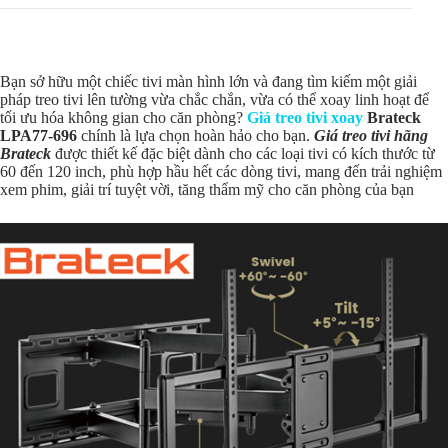
Bạn sở hữu một chiếc tivi màn hình lớn và đang tìm kiếm một giải
pháp treo tivi lên tường vừa chắc chắn, vừa có thể xoay linh hoạt để
tối ưu hóa không gian cho căn phòng?
Giá treo tivi xoay
Brateck
LPA77-696
chính là lựa chọn hoàn hảo cho bạn.
Giá treo tivi hãng
Brateck
được thiết kế đặc biệt dành cho các loại tivi có kích thước từ
60 đến 120 inch, phù hợp hầu hết các dòng tivi, mang đến trải nghiệm
xem phim, giải trí tuyệt vời, tăng thẩm mỹ cho căn phòng của bạn