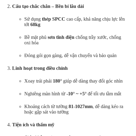
Cấu tạo chắc chắn – Bền bỉ lâu dài
Sử dụng
thép SPCC
cao cấp, khả năng chịu lực lên
tới
68kg
Bề mặt phủ
sơn tĩnh điện
chống trầy xước, chống
oxi hóa
Đóng gói gọn gàng, dễ vận chuyển và bảo quản
Linh hoạt trong điều chỉnh
Xoay trái phải
180°
giúp dễ dàng thay đổi góc nhìn
Nghiêng màn hình từ
-10° ~ +5°
để tối ưu tầm mắt
Khoảng cách từ tường
81-1027mm
, dễ dàng kéo ra
hoặc gập sát vào tường
Tiện ích và thẩm mỹ