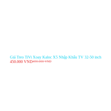
Giá Treo TiVi Xoay Kaloc X5 Nhập Khẩu TV 32-50 inch
450.000
VND
490.000
VND
Giá
Giá
gốc
hiện
là:
tại
490.000 VND.
là:
450.000 VND.