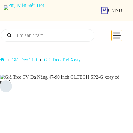
Chuyển
đến
0
VND
Giỏ
phần
hàng
nội
dung
Tìm
kiếm
sản
phẩm
Giá Treo Tivi
Giá Treo Tivi Xoay
Trang
chủ