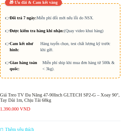
🎁 Ưu đãi & Cam kết vàng
👉
Đổi trả 7 ngày:
Miễn phí đổi mới nếu lỗi do NSX.
👉
Được kiểm tra hàng khi nhận:
(Quay video khui hàng)
👉
Cam kết như
Hàng tuyển chọn, test chất lượng kỹ trước
hình:
khi gửi.
👉
Giao hàng toàn
Miễn phí ship khi mua đơn hàng từ 500k &
quốc:
< 3kg).
Giá Treo TV Đa Năng 47-90Inch GLTECH SP2-G – Xoay 90°,
Tay Dài 1m, Chịu Tải 68kg
1.390.000
VND
Thêm yêu thích