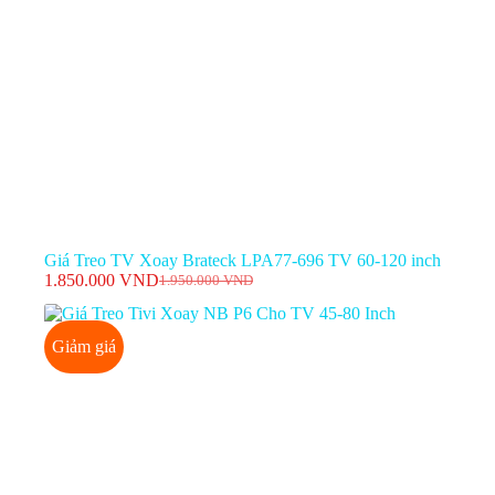
Giá Treo TV Xoay Brateck LPA77-696 TV 60-120 inch
1.850.000
VND
1.950.000
VND
Giá
Giá
gốc
hiện
là:
tại
Giảm giá
1.950.000 VND.
là:
1.850.000 VND.