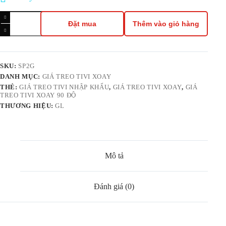
Giá
Treo
Đặt mua
Thêm vào giỏ hàng
TV
Đa
Năng
47-
90Inch
SKU:
SP2G
GLTECH
DANH MỤC:
GIÁ TREO TIVI XOAY
SP2-
THẺ:
GIÁ TREO TIVI NHẬP KHẨU
,
GIÁ TREO TIVI XOAY
,
GIÁ
G
TREO TIVI XOAY 90 ĐỘ
–
THƯƠNG HIỆU:
GL
Xoay
90°,
Tay
Dài
1m,
Chịu
Mô tả
Tải
68kg
số
Đánh giá (0)
lượng