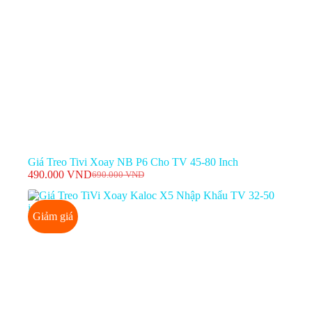
Giá Treo Tivi Xoay NB P6 Cho TV 45-80 Inch
490.000
VND
690.000
VND
Giá
Giá
gốc
hiện
là:
tại
Giảm giá
690.000 VND.
là:
490.000 VND.