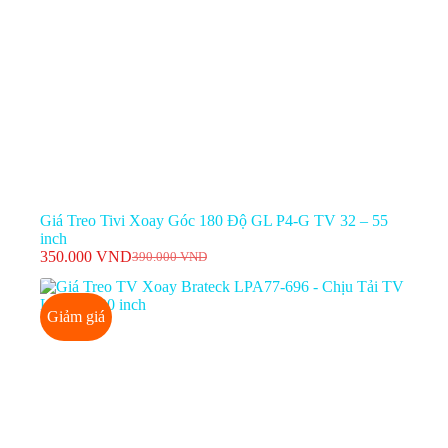
Giá Treo Tivi Xoay Góc 180 Độ GL P4-G TV 32 – 55
inch
350.000
VND
390.000
VND
Giá
Giá
gốc
hiện
là:
tại
Giảm giá
390.000 VND.
là:
350.000 VND.