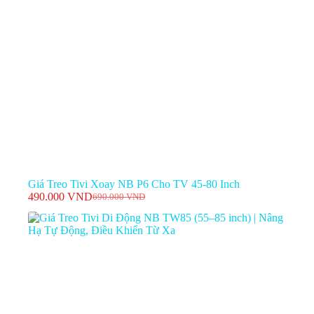
Giá Treo Tivi Xoay NB P6 Cho TV 45-80 Inch
490.000
VND
690.000
VND
Giá
Giá
gốc
hiện
là:
tại
690.000 VND.
là:
490.000 VND.