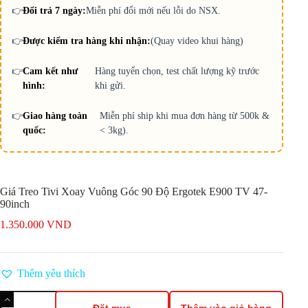
👉
Đổi trả 7 ngày:
Miễn phí đổi mới nếu lỗi do NSX.
👉
Được kiểm tra hàng khi nhận:
(Quay video khui hàng)
👉
Cam kết như
Hàng tuyển chọn, test chất lượng kỹ trước
hình:
khi gửi.
👉
Giao hàng toàn
Miễn phí ship khi mua đơn hàng từ 500k &
quốc:
< 3kg).
Giá Treo Tivi Xoay Vuông Góc 90 Độ Ergotek E900 TV 47-
90inch
1.350.000
VND
Thêm yêu thích
Giá
Treo