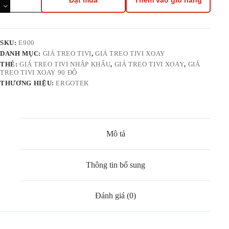
Đặt mua
Thêm vào giỏ hàng
Tivi
Xoay
Vuông
Góc
90
SKU:
E900
Độ
DANH MỤC:
GIÁ TREO TIVI
,
GIÁ TREO TIVI XOAY
Ergotek
THẺ:
GIÁ TREO TIVI NHẬP KHẨU
,
GIÁ TREO TIVI XOAY
,
GIÁ
E900
TREO TIVI XOAY 90 ĐỘ
TV
THƯƠNG HIỆU:
ERGOTEK
47-
90inch
số
lượng
Mô tả
Thông tin bổ sung
Đánh giá (0)