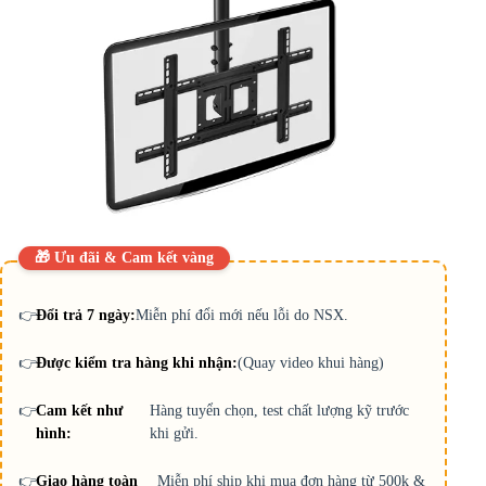
🎁 Ưu đãi & Cam kết vàng
👉
Đổi trả 7 ngày:
Miễn phí đổi mới nếu lỗi do NSX.
👉
Được kiểm tra hàng khi nhận:
(Quay video khui hàng)
👉
Cam kết như
Hàng tuyển chọn, test chất lượng kỹ trước
hình:
khi gửi.
👉
Giao hàng toàn
Miễn phí ship khi mua đơn hàng từ 500k &