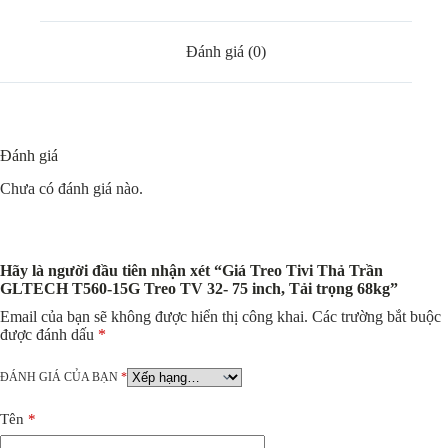
inch,
Tải
trọng
Đánh giá (0)
68kg
số
lượng
Đánh giá
Chưa có đánh giá nào.
Hãy là người đầu tiên nhận xét “Giá Treo Tivi Thả Trần
GLTECH T560-15G Treo TV 32- 75 inch, Tải trọng 68kg”
Email của bạn sẽ không được hiển thị công khai.
Các trường bắt buộc
được đánh dấu
*
ĐÁNH GIÁ CỦA BẠN
*
Tên
*