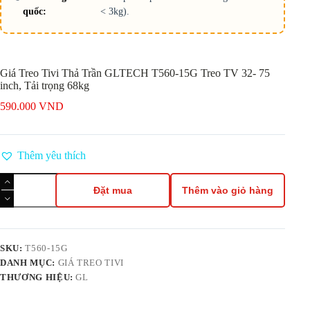
quốc:
< 3kg).
Giá Treo Tivi Thả Trần GLTECH T560-15G Treo TV 32- 75
inch, Tải trọng 68kg
590.000
VND
Thêm yêu thích
Giá
Treo
Đặt mua
Thêm vào giỏ hàng
Tivi
Thả
Trần
GLTECH
T560-
SKU:
T560-15G
15G
DANH MỤC:
GIÁ TREO TIVI
Treo
THƯƠNG HIỆU:
GL
TV
32-
75