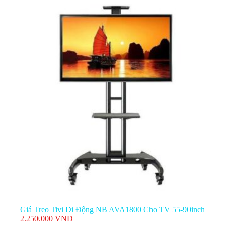
gốc
hiện
là:
tại
690.000 VND.
là:
490.000 VND.
Giá Treo Tivi Di Động NB AVA1800 Cho TV 55-90inch
2.250.000
VND