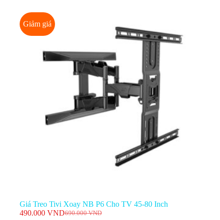
Giảm giá
Giá Treo Tivi Xoay NB P6 Cho TV 45-80 Inch
490.000
VND
690.000
VND
Giá
Giá