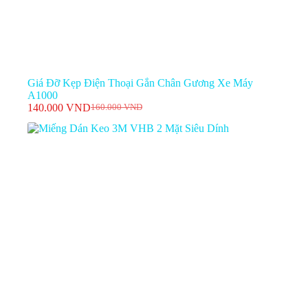
Giá Đỡ Kẹp Điện Thoại Gắn Chân Gương Xe Máy
A1000
140.000
VND
160.000
VND
Giá
Giá
gốc
hiện
là:
tại
160.000 VND.
là:
140.000 VND.