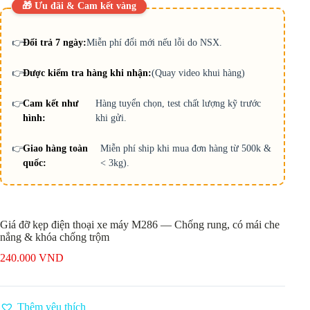
🎁 Ưu đãi & Cam kết vàng
👉
Đổi trả 7 ngày:
Miễn phí đổi mới nếu lỗi do NSX.
👉
Được kiểm tra hàng khi nhận:
(Quay video khui hàng)
👉
Cam kết như
Hàng tuyển chọn, test chất lượng kỹ trước
hình:
khi gửi.
👉
Giao hàng toàn
Miễn phí ship khi mua đơn hàng từ 500k &
quốc:
< 3kg).
Giá đỡ kẹp điện thoại xe máy M286 — Chống rung, có mái che
nắng & khóa chống trộm
240.000
VND
Thêm yêu thích