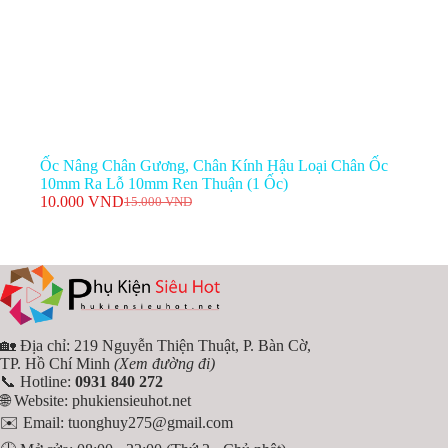
Ốc Nâng Chân Gương, Chân Kính Hậu Loại Chân Ốc
10mm Ra Lỗ 10mm Ren Thuận (1 Ốc)
10.000
VND
15.000
VND
Giá
Giá
gốc
hiện
là:
tại
15.000 VND.
là:
10.000 VND.
🏡 Địa chỉ: 219 Nguyễn Thiện Thuật, P. Bàn Cờ,
TP. Hồ Chí Minh
(Xem đường đi)
📞 Hotline:
0931 840 272
🌐 Website:
phukiensieuhot.net
✉️ Email:
tuonghuy275@gmail.com