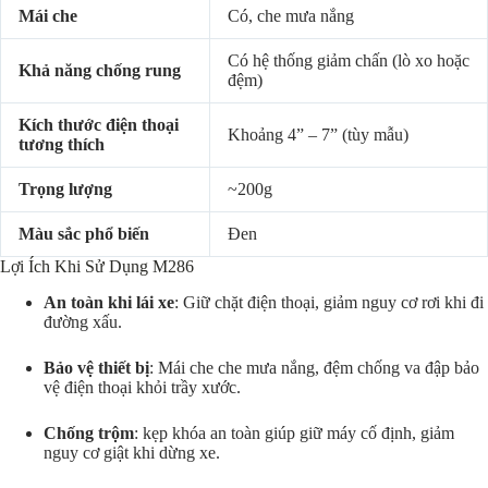
Mái che
Có, che mưa nắng
Có hệ thống giảm chấn (lò xo hoặc
Khả năng chống rung
đệm)
Kích thước điện thoại
Khoảng 4” – 7” (tùy mẫu)
tương thích
Trọng lượng
~200g
Màu sắc phổ biến
Đen
Lợi Ích Khi Sử Dụng M286
An toàn khi lái xe
: Giữ chặt điện thoại, giảm nguy cơ rơi khi đi
đường xấu.
Bảo vệ thiết bị
: Mái che che mưa nắng, đệm chống va đập bảo
vệ điện thoại khỏi trầy xước.
Chống trộm
: kẹp khóa an toàn giúp giữ máy cố định, giảm
nguy cơ giật khi dừng xe.