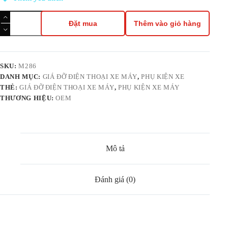
Giá
đỡ
Đặt mua
Thêm vào giỏ hàng
kẹp
điện
thoại
xe
máy
SKU:
M286
M286
DANH MỤC:
GIÁ ĐỠ ĐIỆN THOẠI XE MÁY
,
PHỤ KIỆN XE
—
THẺ:
GIÁ ĐỠ ĐIỆN THOẠI XE MÁY
,
PHỤ KIỆN XE MÁY
Chống
THƯƠNG HIỆU:
OEM
rung,
có
mái
che
nắng
&
Mô tả
khóa
chống
trộm
số
Đánh giá (0)
lượng