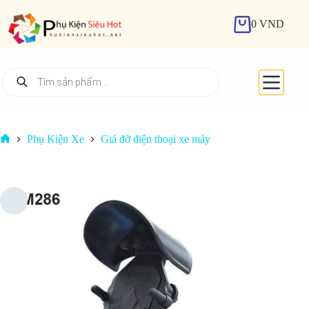
Chuyển
đến
0
VND
Giỏ
phần
hàng
nội
dung
Tìm
kiếm
sản
phẩm
Phụ Kiện Xe
Giá đỡ điện thoại xe máy
Trang
chủ