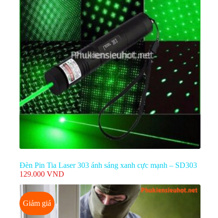
Đèn Pin Tia Laser 303 ánh sáng xanh cực mạnh – SD303
129.000
VND
Giảm giá