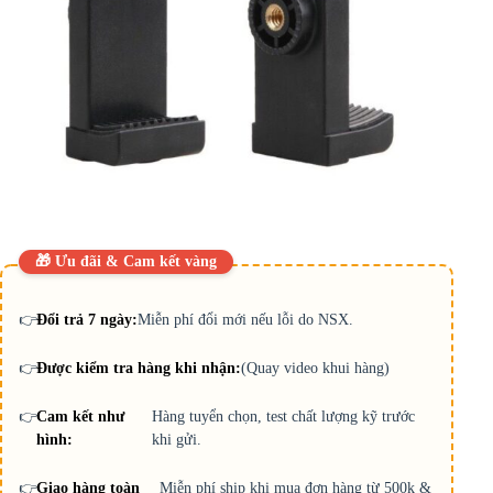
🎁 Ưu đãi & Cam kết vàng
👉
Đổi trả 7 ngày:
Miễn phí đổi mới nếu lỗi do NSX.
👉
Được kiểm tra hàng khi nhận:
(Quay video khui hàng)
👉
Cam kết như
Hàng tuyển chọn, test chất lượng kỹ trước
hình:
khi gửi.
👉
Giao hàng toàn
Miễn phí ship khi mua đơn hàng từ 500k &