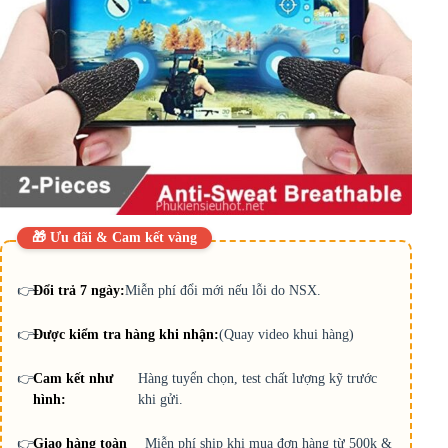
🎁 Ưu đãi & Cam kết vàng
👉
Đổi trả 7 ngày:
Miễn phí đổi mới nếu lỗi do NSX.
👉
Được kiểm tra hàng khi nhận:
(Quay video khui hàng)
👉
Cam kết như
Hàng tuyển chọn, test chất lượng kỹ trước
hình:
khi gửi.
👉
Giao hàng toàn
Miễn phí ship khi mua đơn hàng từ 500k &