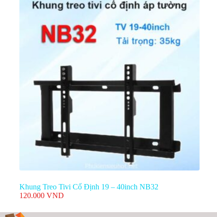
là:
tại
220.000 VND.
là:
190.000 VND.
Khung Treo Tivi Cố Định 19 – 40inch NB32
120.000
VND